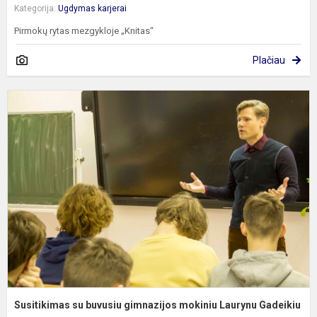
Kategorija:
Ugdymas karjerai
Pirmokų rytas mezgykloje „Knitas“
Plačiau
S
s
b
g
m
L
G
Susitikimas su buvusiu gimnazijos mokiniu Laurynu Gadeikiu