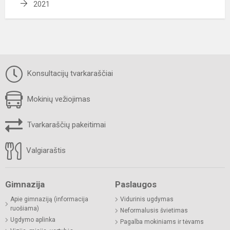
2021
Konsultacijų tvarkaraščiai
Mokinių vežiojimas
Tvarkaraščių pakeitimai
Valgiaraštis
Gimnazija
Paslaugos
Apie gimnaziją (informacija
Vidurinis ugdymas
ruošiama)
Neformalusis švietimas
Ugdymo aplinka
Pagalba mokiniams ir tėvams