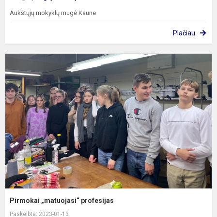
Aukštųjų mokyklų mugė Kaune
Plačiau
P
„
p
Pirmokai „matuojasi“ profesijas
Paskelbta: 2023-01-13