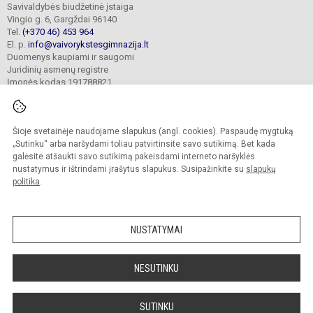
Savivaldybės biudžetinė įstaiga
Vingio g. 6, Gargždai 96140
Tel.
(+370 46) 453 964
El. p.
info@vaivorykstesgimnazija.lt
Duomenys kaupiami ir saugomi
Juridinių asmenų registre
Įmonės kodas 191788821
Šioje svetainėje naudojame slapukus (angl. cookies). Paspaudę mygtuką
© 2022. Gargždų „Vaivorykštės“ gimnazija. Visos teisės saugomos.
Kopijuoti turinį be raštiško gimnazijos sutikimo griežtai draudžiama.
„Sutinku“ arba naršydami toliau patvirtinsite savo sutikimą. Bet kada
galėsite atšaukti savo sutikimą pakeisdami interneto naršyklės
Prieinamumo paraiška
Slapukų valdymas
nustatymus ir ištrindami įrašytus slapukus. Susipažinkite su
slapukų
politika
.
Sumanus būdas atnaujinti
mokyklos interneto
svetainę
NUSTATYMAI
NESUTINKU
SUTINKU