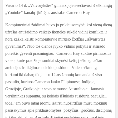
Vasario 14 d. „Vaivorykštės“ gimnazijoje svečiavosi 3 sėkmingų
„Youtube“ kanalų įkūrėjas australas Cameron Hay.
Kompiuteriniai žaidimai buvo jo priklausomybė, kol vieną dieną
užrašas ant žaidimo veikėjo ikonėlės sukėlė vidinį konfliktą ir
norą kažką keisti: kompiuteryje mirgėjo žodžiai „iššvaistytas
gyvenimas“. Nuo tos dienos įvyko vidinis pokytis ir atsirado
poreikis gyventi prasmingiau. Cameron Hay sukūrė pirmuosius
video, kurie pradžioje sunkiai skynėsi kelią į sėkmę, tačiau
ambicijos ir tikėjimas neleido pasiduoti. Video sėkmingai
kuriami iki dabar, tik jau su 12-os žmonių komanda iš viso
pasaulio, kuriuos Cameron lanko Filipinuose, Indijoje,
Gruzijoje, Graikijoje ir savo namuose Australijoje. Jaunasis
verslininkas supranta, su kokiais iššūkiais susiduria paaugliai,
todėl jam buvo labai įdomu išgirsti nuoširdžius mūsų mokinių
pasisakymus apie priklausomybes, pokyčius, įpročius, discipliną
ir kitas aktualijas. Australą džiugiai nustebino puiki mokinių