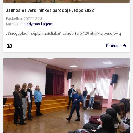
Jaunosios verslininkės parodoje „eXpo 2022”
Paskelbta: 2022-12-23
Kategorija:
Ugdymas karjerai
,,Snieguolės ir septyni žaisliukai” varžėsi tarp 129 atrinktų bendrovių
Plačiau
A
E
J
-
I
o
m