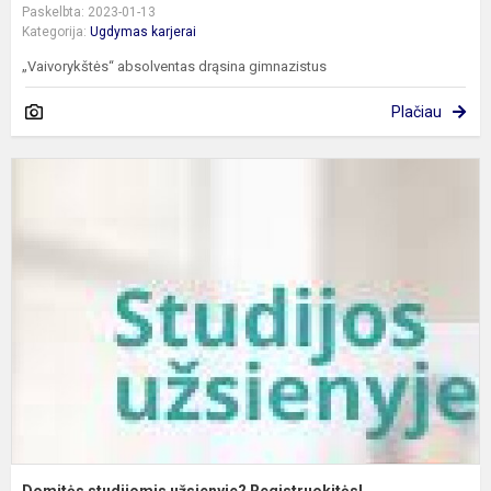
Paskelbta: 2023-01-13
Kategorija:
Ugdymas karjerai
„Vaivorykštės“ absolventas drąsina gimnazistus
Plačiau
D
s
u
R