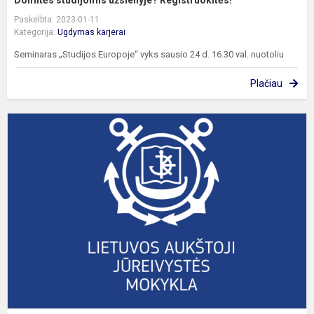
Domitės studijomis užsienyje? Registruokitės!
Paskelbta: 2023-01-11
Kategorija:
Ugdymas karjerai
Seminaras „Studijos Europoje“ vyks sausio 24 d. 16.30 val. nuotoliu
Plačiau
K
L
a
j
m