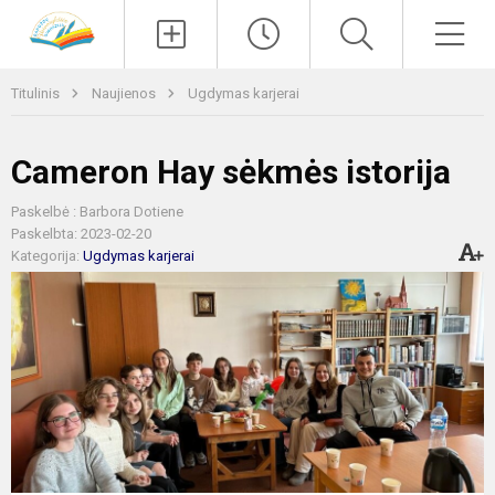
Paieška
Men
Titulinis
Naujienos
Ugdymas karjerai
Cameron Hay sėkmės istorija
Paskelbė : Barbora Dotiene
Paskelbta: 2023-02-20
Kategorija:
Ugdymas karjerai