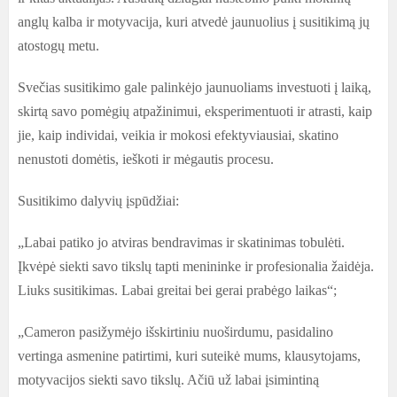
anglų kalba ir motyvacija, kuri atvedė jaunuolius į susitikimą jų
atostogų metu.
Svečias susitikimo gale palinkėjo jaunuoliams investuoti į laiką,
skirtą savo pomėgių atpažinimui, eksperimentuoti ir atrasti, kaip
jie, kaip individai, veikia ir mokosi efektyviausiai, skatino
nenustoti domėtis, ieškoti ir mėgautis procesu.
Susitikimo dalyvių įspūdžiai:
„Labai patiko jo atviras bendravimas ir skatinimas tobulėti.
Įkvėpė siekti savo tikslų tapti menininke ir profesionalia žaidėja.
Liuks susitikimas. Labai greitai bei gerai prabėgo laikas“;
„Cameron pasižymėjo išskirtiniu nuoširdumu, pasidalino
vertinga asmenine patirtimi, kuri suteikė mums, klausytojams,
motyvacijos siekti savo tikslų. Ačiū už labai įsimintiną