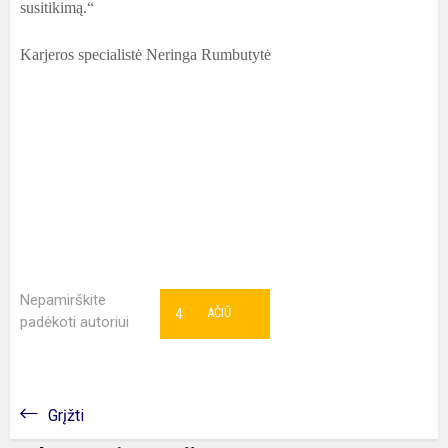
susitikimą.“
Karjeros specialistė Neringa Rumbutytė
Nepamirškite
4
AČIŪ
padėkoti autoriui
Grįžti