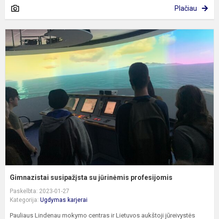
Plačiau
G
s
s
j
p
Gimnazistai susipažįsta su jūrinėmis profesijomis
Paskelbta: 2023-01-27
Kategorija:
Ugdymas karjerai
Pauliaus Lindenau mokymo centras ir Lietuvos aukštoji jūreivystės