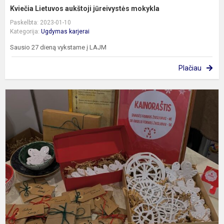
Kviečia Lietuvos aukštoji jūreivystės mokykla
Paskelbta: 2023-01-10
Kategorija:
Ugdymas karjerai
Sausio 27 dieną vykstame į LAJM
Plačiau
J
v
p
„
2