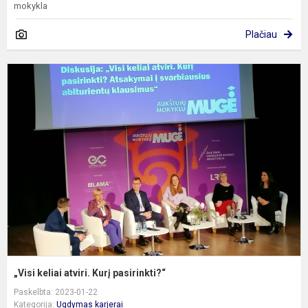
mokykla
Plačiau
„
k
at
K
p
„Visi keliai atviri. Kurį pasirinkti?“
Paskelbta: 2023-01-22
Kategorija:
Ugdymas karjerai