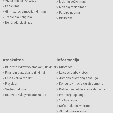
Vizija, misija, vertybės
Mokinių vežiojimas
Pasiekimai
Mokinių maitinimas
Gimnazijos simboliai. Himnas
Patalpų nuoma
Tradiciniai renginiai
Biblioteka
Bendradarbiavimas
Ataskaitos
Informacija
Biudžeto vykdymo ataskaitų rinkiniai
Nuorodos
Finansinių ataskaitų rinkiniai
Laisvos darbo vietos
Lėšos veiklai viešinti
Asmens duomenų apsauga
Projektai
Konsultavimasis su visuomene
Viešieji pirkimai
Dažniausiai užduodami klausimai
Biudžeto vykdymo ataskaitos
Pranešėjų apsauga
1,2% parama
Neformalusis švietimas
Aktualu mokiniams