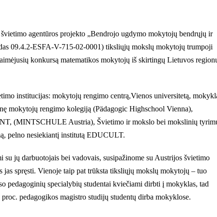
 švietimo agentūros projekto „Bendrojo ugdymo mokytojų bendrųjų ir
odas 09.4.2-ESFA-V-715-02-0001) tiksliųjų mokslų mokytojų trumpoji
 laimėjusių konkursą matematikos mokytojų iš skirtingų Lietuvos region
timo institucijas: mokytojų rengimo centrą,Vienos universitetą, mokykl
tinę mokytojų rengimo kolegiją (Pädagogic Highschool Vienna),
MINT, (MINTSCHULE Austria), Švietimo ir mokslo bei mokslinių tyrim
, pelno nesiekiantį institutą EDUCULT.
i su jų darbuotojais bei vadovais, susipažinome su Austrijos švietimo
jas spręsti. Vienoje taip pat trūksta tiksliųjų mokslų mokytojų – tuo
rso pedagoginių specialybių studentai kviečiami dirbti į mokyklas, tad
95 proc. pedagogikos magistro studijų studentų dirba mokyklose.