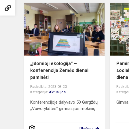
„Įdomioji
ekologija”
–
konferencija
Žemės
dienai
paminėti
„Įdomioji ekologija” –
Pamin
konferencija Žemės dienai
socia
paminėti
diena
Paskelbta: 2023-03-20
Paskelb
Kategorija:
Aktualijos
Kategor
Konferencijoje dalyvavo 50 Gargždų
Gimnaz
,,Vaivorykštės” gimnazijos mokinių
Plačiau