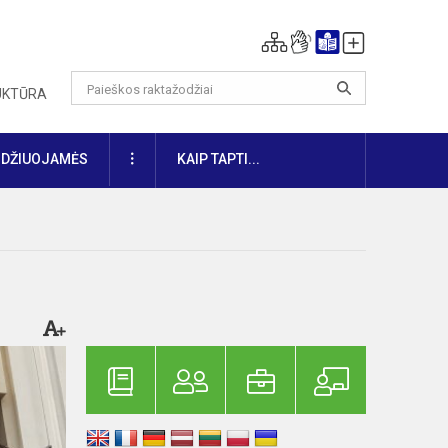
RUKTŪRA
DAUGIAU
IDŽIUOJAMĖS
KAIP TAPTI...