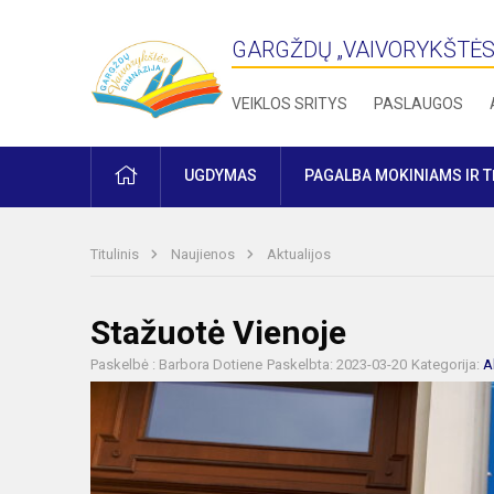
GARGŽDŲ „VAIVORYKŠTĖS
VEIKLOS SRITYS
PASLAUGOS
PRADŽIA
UGDYMAS
PAGALBA MOKINIAMS IR 
Titulinis
Naujienos
Aktualijos
Stažuotė Vienoje
Paskelbė : Barbora Dotiene
Paskelbta: 2023-03-20
Kategorija:
A