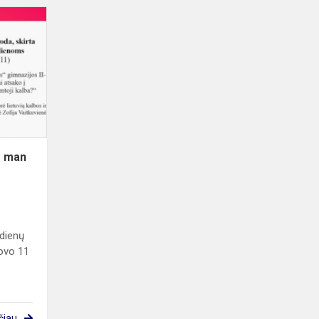
Mokinių
darbų
paroda
,,Ką
man
reiškia
lietuvių
kalba?"
ą man
 dienų
kovo 11
čiau