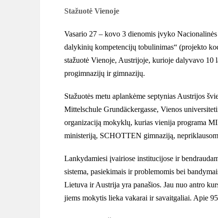
Stažuotė Vienoje
Vasario 27 – kovo 3 dienomis įvyko Nacionalinės
dalykinių kompetencijų tobulinimas“ (projekto k
stažuotė Vienoje, Austrijoje, kurioje dalyvavo 10
progimnazijų ir gimnazijų.
Stažuotės metu aplankėme septynias Austrijos švie
Mittelschule Grundäckergasse, Vienos universite
organizaciją mokyklų, kurias vienija programa 
ministeriją, SCHOTTEN gimnaziją, nepriklausomą
Lankydamiesi įvairiose institucijose ir bendraudam
sistema, pasiekimais ir problemomis bei bandymais 
Lietuva ir Austrija yra panašios. Jau nuo antro ku
jiems mokytis lieka vakarai ir savaitgaliai. Apie 