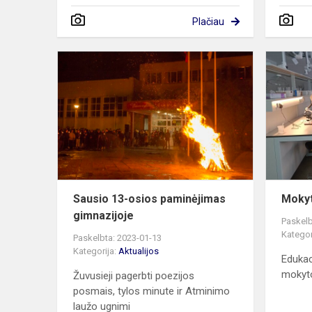
Plačiau
Sausio
13-
osios
paminėjima
gimnazijoje
Sausio 13-osios paminėjimas
Mokyt
gimnazijoje
Paskelb
Kategor
Paskelbta: 2023-01-13
Kategorija:
Aktualijos
Edukac
mokyto
Žuvusieji pagerbti poezijos
posmais, tylos minute ir Atminimo
laužo ugnimi