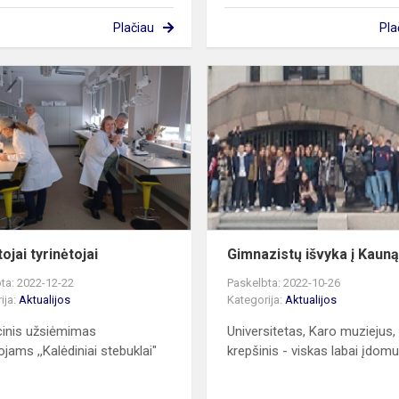
Plačiau
Pla
Mokytojai
tyrinėtojai
s
ojai tyrinėtojai
Gimnazistų išvyka į Kaun
ta: 2022-12-22
Paskelbta: 2022-10-26
ija:
Aktualijos
Kategorija:
Aktualijos
inis užsiėmimas
Universitetas, Karo muziejus,
jams ,,Kalėdiniai stebuklai"
krepšinis - viskas labai įdomu