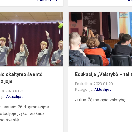
Meninio
se
skaitymo
šventė
gimnazijoje
io skaitymo šventė
Edukacija „Valstybė – tai 
zijoje
Paskelbta: 2023-01-20
Kategorija:
Aktualijos
ta: 2023-01-30
ija:
Aktualijos
Julius Žėkas apie valstybę
. sausio 26 d. gimnazijos
 studijoje įvyko raiškaus
mo šventė