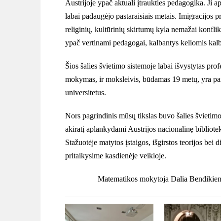
Austrijoje ypač aktuali įtraukties pedagogika. Ji a
labai padaugėjo pastaraisiais metais. Imigracijos 
religinių, kultūrinių skirtumų kyla nemažai konfli
ypač vertinami pedagogai, kalbantys keliomis kal
Šios šalies švietimo sistemoje labai išvystytas pr
mokymas, ir moksleivis, būdamas 19 metų, yra pasir
universitetus.
Nors pagrindinis mūsų tikslas buvo šalies švietimo
akiratį aplankydami Austrijos nacionalinę bibliote
Stažuotėje matytos įstaigos, išgirstos teorijos bei 
pritaikysime kasdienėje veikloje.
Matematikos mokytoja Dalia Bendikie