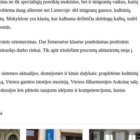
pima ne tik specialiųjų poreikių mokinius, bet ir imigrantų vaikus, kurių
problema daug aštresnė nei Lietuvoje: dėl imigranų gausos, kalbinių,
ktų. Mokyklose yra klasių, kur kalbama dešimčia skirtingų kalbų, todėl
bomis.
ofesinis orientavimas. Dar žemesnėse klasėse pradedamas profesinis
uošęs darbo rinkai. Tik apie trisdešimt procentų abiturientų stoja į
 sistemos aktualijos, domėjomės ir kitais dalykais: praplėtėme kultūrinį
ką, Vienos gamtos istorijos muziejų, Vienos filharmonijos Auksinę salę.
diskusijos leis plėtotis naujoms idėjoms ir kompetencijoms, kurias
nė