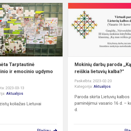
Paminėta
Tarptautinė
socialinio
ir
emocinio
ugdymo
diena
ėta Tarptautinė
Mokinių darbų paroda ,,K
linio ir emocinio ugdymo
reiškia lietuvių kalba?"
Paskelbta: 2023-02-20
Kategorija:
Aktualijos
ta: 2023-03-13
ija:
Aktualijos
Paroda skirta Lietuvių kalbos
paminėjimui vasario 16 d. – 
istų koliažas Lietuvai
d.
Plačiau
Pla