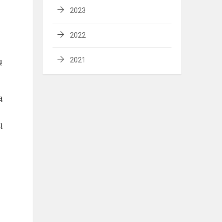
2023
2022
2021
ų
ą
ų