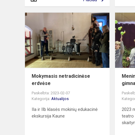
Mokymasis
netradicinė
erdvėse
Mokymasis netradicinėse
Menin
erdvėse
gimna
Paskelbta: 2023-02-07
Paskelb
Kategorija:
Aktualijos
Kategor
IIa ir IIb klasės mokinių edukacinė
2023 m
ekskursija Kaune
teatro
skaity