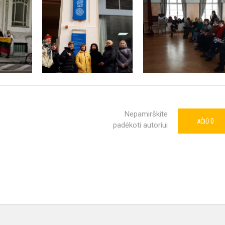
Nepamirškite
0
AČIŪ
padėkoti autoriui