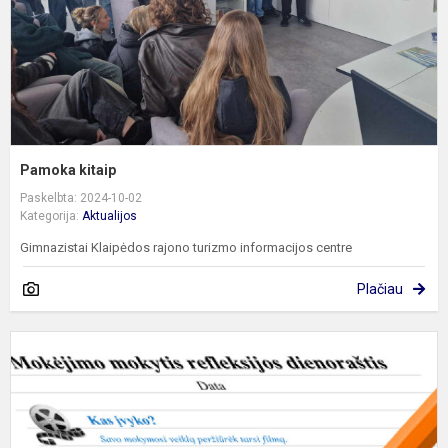
Pamoka kitaip
Paskelbta: 2024-10-02
Kategorija:
Aktualijos
Gimnazistai Klaipėdos rajono turizmo informacijos centre
Plačiau
M
m