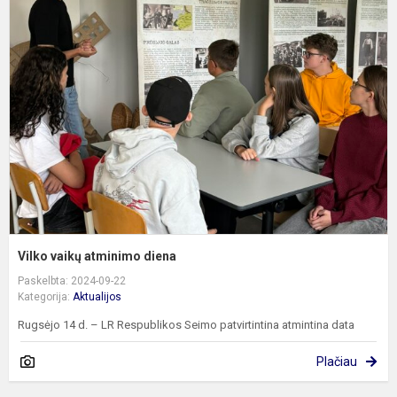
v
a
d
Vilko vaikų atminimo diena
Paskelbta: 2024-09-22
Kategorija:
Aktualijos
Rugsėjo 14 d. – LR Respublikos Seimo patvirtintina atmintina data
Plačiau