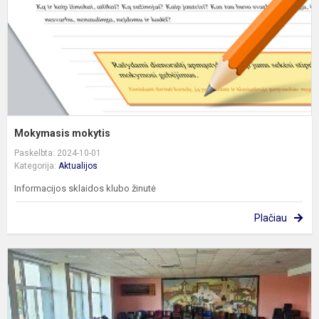
Mokymasis mokytis
Paskelbta: 2024-10-01
Kategorija:
Aktualijos
Informacijos sklaidos klubo žinutė
Plačiau
P
„
m