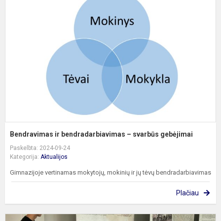
ir
b
–
s
g
Bendravimas ir bendradarbiavimas – svarbūs gebėjimai
Paskelbta: 2024-09-24
Kategorija:
Aktualijos
Gimnazijoje vertinamas mokytojų, mokinių ir jų tėvų bendradarbiavimas
Plačiau
V