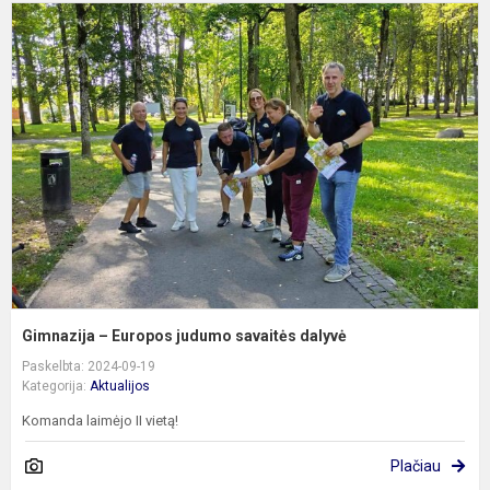
G
–
E
j
s
d
Gimnazija – Europos judumo savaitės dalyvė
Paskelbta: 2024-09-19
Kategorija:
Aktualijos
Komanda laimėjo II vietą!
Plačiau