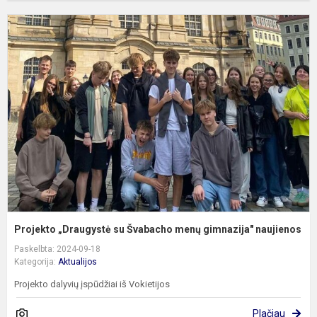
P
„
s
Š
m
g
n
Projekto „Draugystė su Švabacho menų gimnazija" naujienos
Paskelbta: 2024-09-18
Kategorija:
Aktualijos
Projekto dalyvių įspūdžiai iš Vokietijos
Plačiau