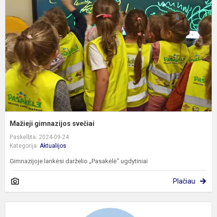
s
Mažieji gimnazijos svečiai
Paskelbta: 2024-09-24
Kategorija:
Aktualijos
Gimnazijoje lankėsi darželio „Pasakėlė“ ugdytiniai
Plačiau
B