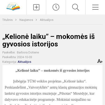
Paieška
Men
Titulinis
Naujienos
Aktualijos
„Kelionė laiku” – mokomės iš
gyvosios istorijos
Paskelbė : Barbora Dotiene
Paskelbta: 2024-10-03
Kategorija:
Aktualijos
„
Kelionė laiku” – mokomės iš gyvosios istorijos
Įsibėgėja TŪM veiklos projektas „Kelionė laiku“.
Penkiasdešimt
„
V
aivorykštės“ antrų klasių gimnazijos mokinių
lankėsi
gyvo
sios istorijos muziejuje „Pilsotas“ Mosėdyje, kur
dalyvavo edukacinėje programoje. Mokiniai susipažino su