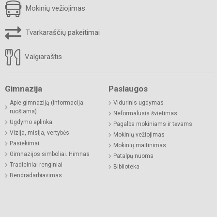
Mokinių vežiojimas
Tvarkaraščių pakeitimai
Valgiaraštis
Gimnazija
Paslaugos
Apie gimnaziją (informacija
Vidurinis ugdymas
ruošiama)
Neformalusis švietimas
Ugdymo aplinka
Pagalba mokiniams ir tėvams
Vizija, misija, vertybės
Mokinių vežiojimas
Pasiekimai
Mokinių maitinimas
Gimnazijos simboliai. Himnas
Patalpų nuoma
Tradiciniai renginiai
Biblioteka
Bendradarbiavimas