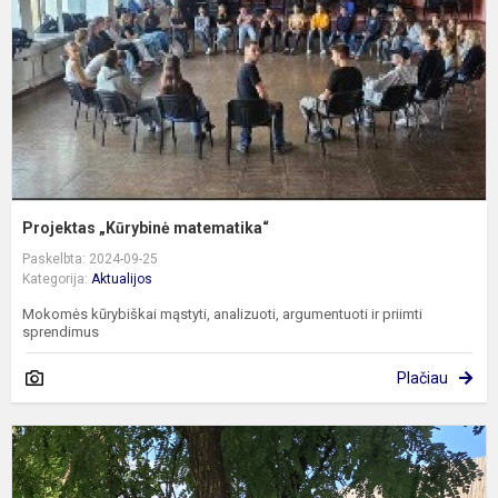
Projektas „Kūrybinė matematika“
Paskelbta: 2024-09-25
Kategorija:
Aktualijos
Mokomės kūrybiškai mąstyti, analizuoti, argumentuoti ir priimti
sprendimus
Plačiau
Ž
g
a