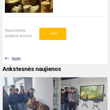
Nepamirškite
1
AČIŪ
padėkoti autoriui
Grįžti
Ankstesnės naujienos
P
k