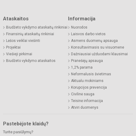
Ataskaitos
Informacija
Biudžeto vykdymo ataskaitų rinkiniai
Nuorodos
Finansinių ataskaitų rinkiniai
Laisvos darbo vietos
Lėšos veiklai viešinti
Asmens duomenų apsauga
Projektai
Konsultavimasis su visuomene
Viešieji pirkimai
Dažniausiai užduodami klausimai
Biudžeto vykdymo ataskaitos
Pranešėjų apsauga
1,2% parama
Neformalusis švietimas
Aktualu mokiniams
Korupcijos prevencija
Civilinė sauga
Teisinė informacija
Atviri duomenys
Pastebėjote klaidų?
Turite pasiūlymų?