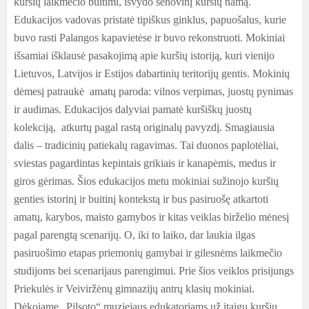
kuršių laikmečio buitimi, išvydo senovinį kuršių namą.
Edukacijos vadovas pristatė tipiškus ginklus, papuošalus, kurie
buvo rasti Palangos kapavietėse ir buvo rekonstruoti. Mokiniai
išsamiai išklausė pasakojimą apie kuršių istoriją, kuri vienijo
Lietuvos, Latvijos ir Estijos dabartinių teritorijų gentis. Mokinių
dėmesį patraukė amatų paroda: vilnos verpimas, juostų pynimas
ir audimas. Edukacijos dalyviai pamatė kuršiškų juostų
kolekciją, atkurtų pagal rastą originalų pavyzdį. Smagiausia
dalis – tradicinių patiekalų ragavimas. Tai duonos paplotėliai,
sviestas pagardintas kepintais grikiais ir kanapėmis, medus ir
giros gėrimas. Šios edukacijos metu mokiniai sužinojo kuršių
genties istorinį ir buitinį kontekstą ir bus pasiruošę atkartoti
amatų, karybos, maisto gamybos ir kitas veiklas birželio mėnesį
pagal parengtą scenarijų. O, iki to laiko, dar laukia ilgas
pasiruošimo etapas priemonių gamybai ir gilesnėms laikmečio
studijoms bei scenarijaus parengimui. Prie šios veiklos prisijungs
Priekulės ir Veiviržėnų gimnazijų antrų klasių mokiniai.
Dėkojame „Pilsoto“ muziejaus edukatoriams už įtaigų kuršių