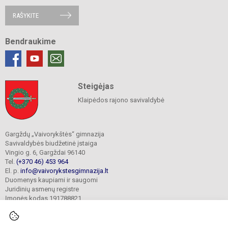
RAŠYKITE
Bendraukime
Steigėjas
Klaipėdos rajono savivaldybė
Gargždų „Vaivorykštės“ gimnazija
Savivaldybės biudžetinė įstaiga
Vingio g. 6, Gargždai 96140
Tel.
(+370 46) 453 964
El. p.
info@vaivorykstesgimnazija.lt
Duomenys kaupiami ir saugomi
Juridinių asmenų registre
Įmonės kodas 191788821