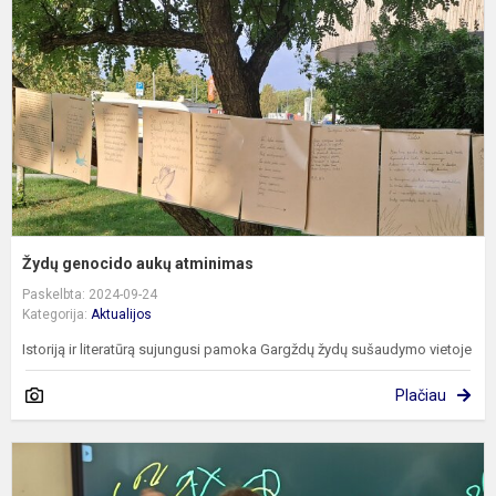
a
Žydų genocido aukų atminimas
Paskelbta: 2024-09-24
Kategorija:
Aktualijos
Istoriją ir literatūrą sujungusi pamoka Gargždų žydų sušaudymo vietoje
Plačiau
M
g