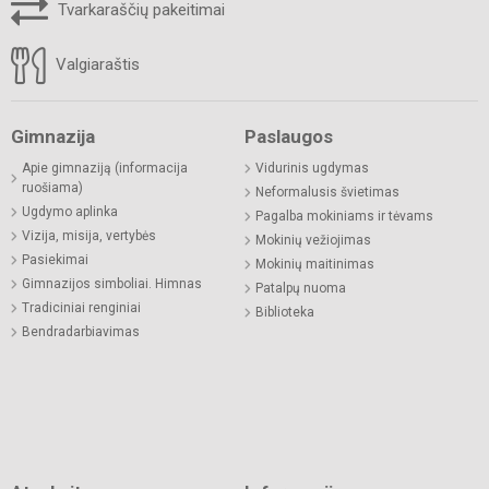
Tvarkaraščių pakeitimai
Valgiaraštis
Gimnazija
Paslaugos
Apie gimnaziją (informacija
Vidurinis ugdymas
ruošiama)
Neformalusis švietimas
Ugdymo aplinka
Pagalba mokiniams ir tėvams
Vizija, misija, vertybės
Mokinių vežiojimas
Pasiekimai
Mokinių maitinimas
Gimnazijos simboliai. Himnas
Patalpų nuoma
Tradiciniai renginiai
Biblioteka
Bendradarbiavimas