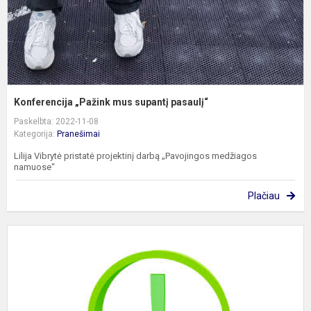
Konferencija „Pažink mus supantį pasaulį“
Paskelbta: 2022-11-08
Kategorija:
Pranešimai
Lilija Vibrytė pristatė projektinį darbą „Pavojingos medžiagos
namuose“
Plačiau
K
g
t
į
s