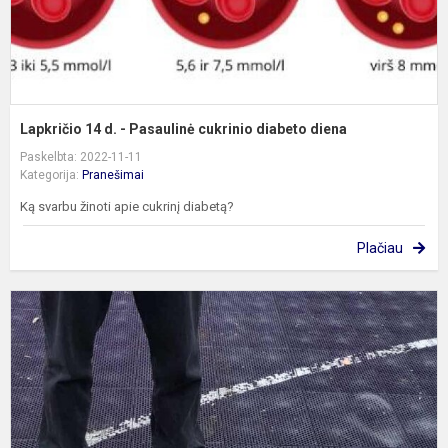
d
Lapkričio 14 d. - Pasaulinė cukrinio diabeto diena
Paskelbta: 2022-11-11
Kategorija:
Pranešimai
Ką svarbu žinoti apie cukrinį diabetą?
Plačiau
K
„
m
s
p