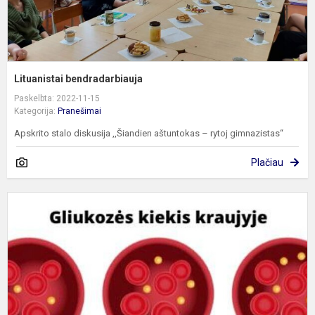
Lituanistai bendradarbiauja
Paskelbta: 2022-11-15
Kategorija:
Pranešimai
Apskrito stalo diskusija ,,Šiandien aštuntokas – rytoj gimnazistas“
Plačiau
L
1
d
-
P
c
d