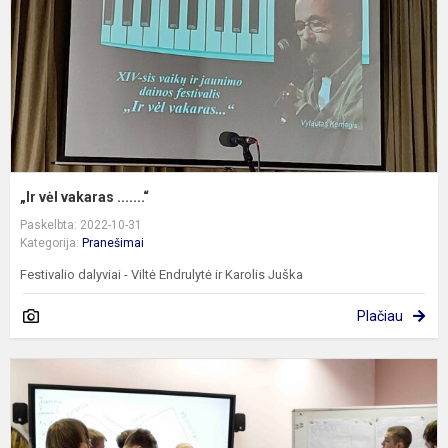
„Ir vėl vakaras .......“
Paskelbta: 2022-10-31
Kategorija:
Pranešimai
Festivalio dalyviai - Viltė Endrulytė ir Karolis Juška
Plačiau
L
„
a
m