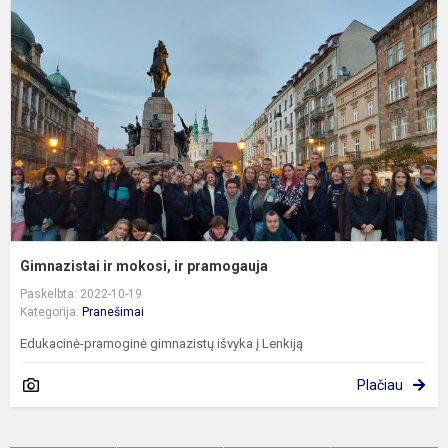
m
ir
p
Gimnazistai ir mokosi, ir pramogauja
Paskelbta: 2022-10-19
Kategorija:
Pranešimai
Edukacinė-pramoginė gimnazistų išvyka į Lenkiją
Plačiau