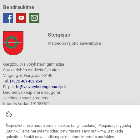
Bendraukime
Steigėjas
Klaipėdos rajono savivaldybė
Gargždų „Vaivorykštės“ gimnazija
Savivaldybės biudžetinė įstaiga
Vingio g. 6, Gargždai 96140
Tel.
(+370 46) 453 964
El. p.
info@vaivorykstesgimnazija.lt
Duomenys kaupiami ir saugomi
Juridinių asmenų registre
Įmonės kodas 191788821
Šioje svetainėje naudojame slapukus (angl. cookies). Paspaudę mygtuką
© 2022. Gargždų „Vaivorykštės“ gimnazija. Visos teisės saugomos.
Kopijuoti turinį be raštiško gimnazijos sutikimo griežtai draudžiama.
„Sutinku“ arba naršydami toliau patvirtinsite savo sutikimą. Bet kada
galėsite atšaukti savo sutikimą pakeisdami interneto naršyklės
Prieinamumo paraiška
Slapukų valdymas