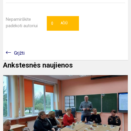
Nepamirškite
0
AČIŪ
padėkoti autoriui
Grįžti
Ankstesnės naujienos
L
b