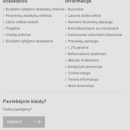
Ataskaitos
Informacija
Biudžeto vykdymo ataskaitų rinkiniai
Nuorodos
Finansinių ataskaitų rinkiniai
Laisvos darbo vietos
Lėšos veiklai viešinti
Asmens duomenų apsauga
Projektai
Konsultavimasis su visuomene
Viešieji pirkimai
Dažniausiai užduodami klausimai
Biudžeto vykdymo ataskaitos
Pranešėjų apsauga
1,2% parama
Neformalusis švietimas
Aktualu mokiniams
Korupcijos prevencija
Civilinė sauga
Teisinė informacija
Atviri duomenys
Pastebėjote klaidų?
Turite pasiūlymų?
RAŠYKITE