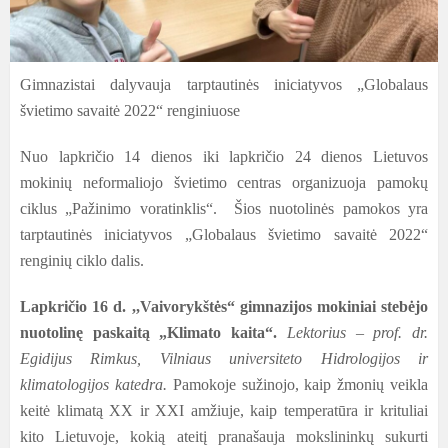
Gimnazistai dalyvauja tarptautinės iniciatyvos „Globalaus
švietimo savaitė 2022“ renginiuose
Nuo lapkričio 14 dienos iki lapkričio 24 dienos Lietuvos
mokinių neformaliojo švietimo centras organizuoja pamokų
ciklus „Pažinimo voratinklis“. Šios nuotolinės pamokos yra
tarptautinės iniciatyvos „Globalaus švietimo savaitė 2022“
renginių ciklo dalis.
Lapkričio 16 d. ,,Vaivorykštės“ gimnazijos mokiniai stebėjo
nuotolinę paskaitą „Klimato kaita“.
Lektorius – prof. dr.
Egidijus Rimkus, Vilniaus universiteto Hidrologijos ir
klimatologijos katedra.
Pamokoje sužinojo, kaip žmonių veikla
keitė klimatą XX ir XXI amžiuje, kaip temperatūra ir krituliai
kito Lietuvoje, kokią ateitį pranašauja mokslininkų sukurti