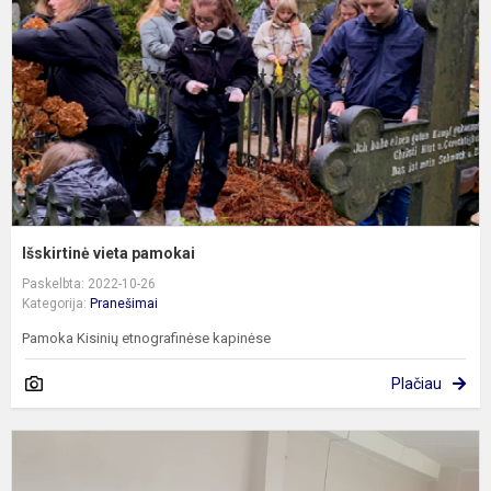
Išskirtinė vieta pamokai
Paskelbta: 2022-10-26
Kategorija:
Pranešimai
Pamoka Kisinių etnografinėse kapinėse
Plačiau
„
k