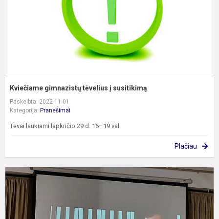
Kviečiame gimnazistų tėvelius į susitikimą
Paskelbta: 2022-11-01
Kategorija:
Pranešimai
Tėvai laukiami lapkričio 29 d. 16–19 val.
Plačiau
„I
v
v
...