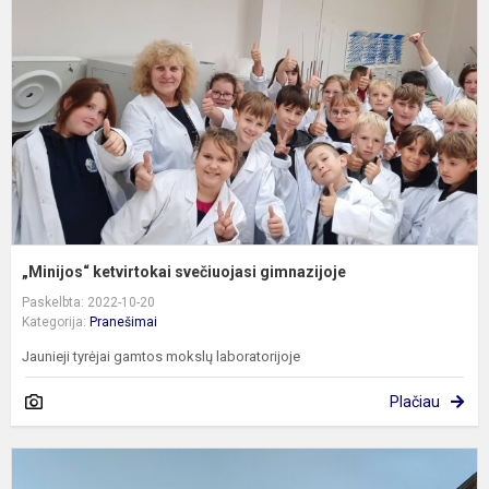
s
g
„Minijos“ ketvirtokai svečiuojasi gimnazijoje
Paskelbta: 2022-10-20
Kategorija:
Pranešimai
Jaunieji tyrėjai gamtos mokslų laboratorijoje
Plačiau
G
ir