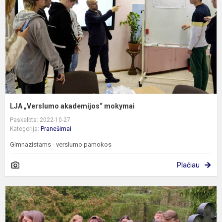
LJA „Verslumo akademijos“ mokymai
Paskelbta: 2022-10-27
Kategorija:
Pranešimai
Gimnazistams - verslumo pamokos
Plačiau
I
v
p