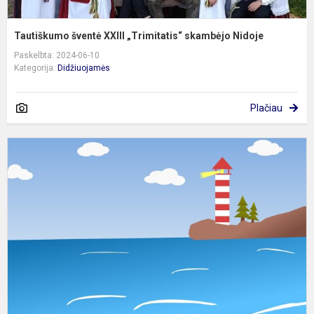
Tautiškumo šventė XXIII „Trimitatis“ skambėjo Nidoje
Paskelbta: 2024-06-10
Kategorija:
Didžiuojamės
Plačiau
S
E
ir
L