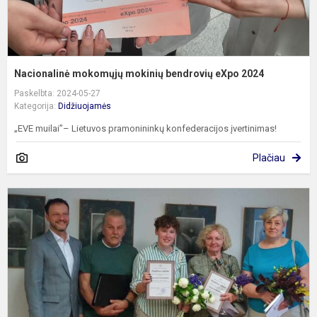
Nacionalinė mokomųjų mokinių bendrovių eXpo 2024
Paskelbta: 2024-05-27
Kategorija:
Didžiuojamės
„EVE muilai”– Lietuvos pramonininkų konfederacijos įvertinimas!
Plačiau
S
a
ir
j
m