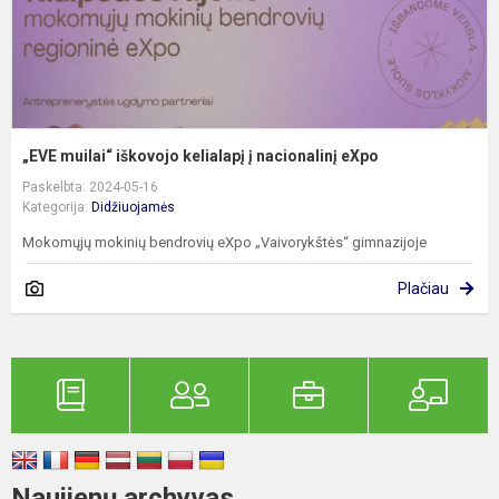
„EVE muilai“ iškovojo kelialapį į nacionalinį eXpo
Paskelbta: 2024-05-16
Kategorija:
Didžiuojamės
Mokomųjų mokinių bendrovių eXpo „Vaivorykštės“ gimnazijoje
Plačiau
Naujienų archyvas