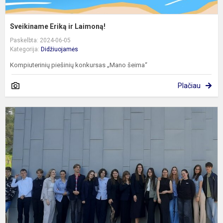
Sveikiname Eriką ir Laimoną!
Paskelbta: 2024-06-05
Kategorija:
Didžiuojamės
Kompiuterinių piešinių konkursas „Mano šeima“
Plačiau
„
i
f
d
ir
n