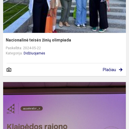
Nacionalinė teisės žinių olimpiada
Paskelbta: 2024-05-22
Kategorija:
Didžiuojamės
Plačiau
„
m
i
k
į
n
e