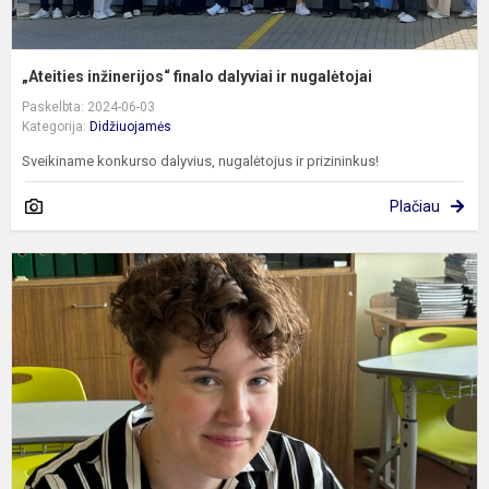
„Ateities inžinerijos“ finalo dalyviai ir nugalėtojai
Paskelbta: 2024-06-03
Kategorija:
Didžiuojamės
Sveikiname konkurso dalyvius, nugalėtojus ir prizininkus!
Plačiau
D
D
-
i
r
k
p