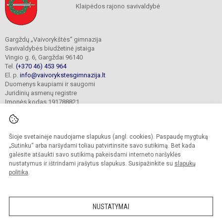
Klaipėdos rajono savivaldybė
Gargždų „Vaivorykštės“ gimnazija
Savivaldybės biudžetinė įstaiga
Vingio g. 6, Gargždai 96140
Tel.
(+370 46) 453 964
El. p.
info@vaivorykstesgimnazija.lt
Duomenys kaupiami ir saugomi
Juridinių asmenų registre
Įmonės kodas 191788821
Šioje svetainėje naudojame slapukus (angl. cookies). Paspaudę mygtuką
© 2022. Gargždų „Vaivorykštės“ gimnazija. Visos teisės saugomos.
Kopijuoti turinį be raštiško gimnazijos sutikimo griežtai draudžiama.
„Sutinku“ arba naršydami toliau patvirtinsite savo sutikimą. Bet kada
galėsite atšaukti savo sutikimą pakeisdami interneto naršyklės
Prieinamumo paraiška
Slapukų valdymas
nustatymus ir ištrindami įrašytus slapukus. Susipažinkite su
slapukų
politika
.
Sumanus būdas atnaujinti
mokyklos interneto
svetainę
NUSTATYMAI