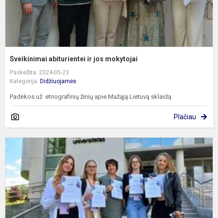
Sveikinimai abiturientei ir jos mokytojai
Paskelbta: 2024-05-23
Kategorija:
Didžiuojamės
Padėkos už etnografinių žinių apie Mažąją Lietuvą sklaidą
Plačiau
N
t
ž
o