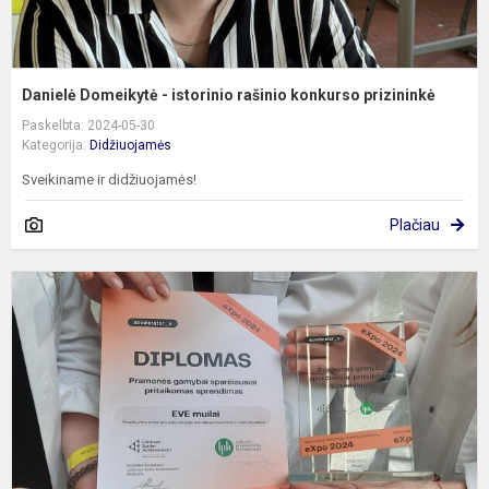
Danielė Domeikytė - istorinio rašinio konkurso prizininkė
Paskelbta: 2024-05-30
Kategorija:
Didžiuojamės
Sveikiname ir didžiuojamės!
Plačiau
N
m
m
b
e
2