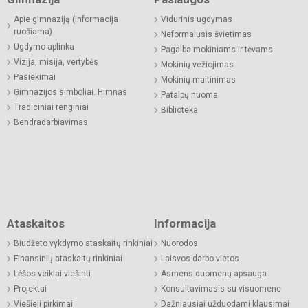
Apie gimnaziją (informacija
Vidurinis ugdymas
ruošiama)
Neformalusis švietimas
Ugdymo aplinka
Pagalba mokiniams ir tėvams
Vizija, misija, vertybės
Mokinių vežiojimas
Pasiekimai
Mokinių maitinimas
Gimnazijos simboliai. Himnas
Patalpų nuoma
Tradiciniai renginiai
Biblioteka
Bendradarbiavimas
Ataskaitos
Informacija
Biudžeto vykdymo ataskaitų rinkiniai
Nuorodos
Finansinių ataskaitų rinkiniai
Laisvos darbo vietos
Lėšos veiklai viešinti
Asmens duomenų apsauga
Projektai
Konsultavimasis su visuomene
Viešieji pirkimai
Dažniausiai užduodami klausimai