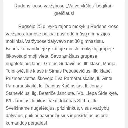
Rudens kroso varžybose ,,Vaivorykštės“ bėgikai -
greičiausi
Rugsėjo 25 d. vyko rajono mokyklų Rudens kroso
varžybos, kuriose puikiai pasirodė mūsų gimnazijos
mokiniai. Varžybose dalyvavo net 30 gimnazistų.
Bendrakomandinėje įskaitoje miesto mokyklų grupėje
iškovota pirmoji vieta. Savo amžiaus grupėse
nugalėtojais tapo: Grėjus Gudavičius, IIh klasė, Marija
Toleikytė, IIIe klasė ir Simas Petrusevičius, IIId klasė.
Prizines vietas iškovojo Eva Parnarauskaitė, Ii, Gintė
Parnarauskaitė, Ic, Dainius Kučinskas, If, Jonas
Stanevičius, IIg, Beatriče Janciūtė, IVb, Liepa Šideikytė,
IVf, Jaunius Jonikas IVe ir Jokūbas Stirba, IIIc.
Sveikiname nugalėtojus, prizininkus, visus varžybų
dalyvius, puikiai pasirodžiusius ir prisidėjusius prie
komandos pergalės!