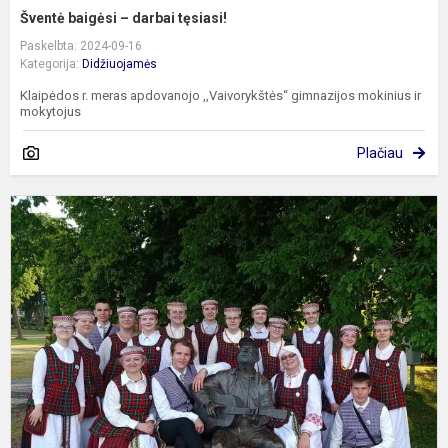
Šventė baigėsi – darbai tęsiasi!
Paskelbta: 2024-09-16
Kategorija:
Didžiuojamės
Klaipėdos r. meras apdovanojo ,,Vaivorykštės“ gimnazijos mokinius ir
mokytojus
Plačiau
T
š
X
„
s
N