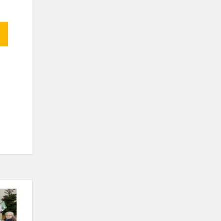
Šventėms
artėjant
...