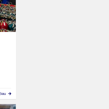
mugė
čiau
Mokinių