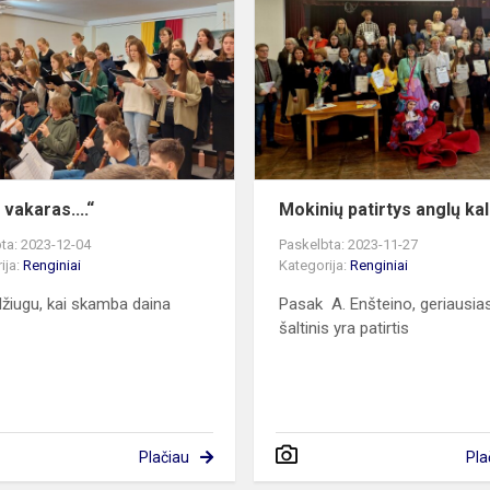
vėl
vakaras....“
l vakaras....“
Mokinių patirtys anglų ka
ta: 2023-12-04
Paskelbta: 2023-11-27
ija:
Renginiai
Kategorija:
Renginiai
 džiugu, kai skamba daina
Pasak A. Enšteino, geriausias
šaltinis yra patirtis
Plačiau
Pla