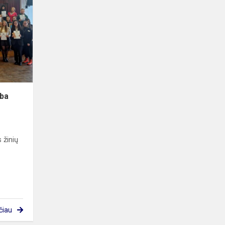
patirtys
anglų
kalba
lba
 žinių
čiau