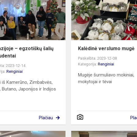
egzotiškų
šalių
KU
studentai
zijoje – egzotiškų šalių
Kalėdinė verslumo mugė
udentai
Paskelbta: 2023-12-08
Kategorija:
Renginiai
ta: 2023-12-14
ija:
Renginiai
Mugėje šurmuliavo mokiniai,
mokytojai ir tėvai
i iš Kamerūno, Zimbabvės,
 Butano, Japonijos ir Indijos
Plačiau
Pla
„Ir