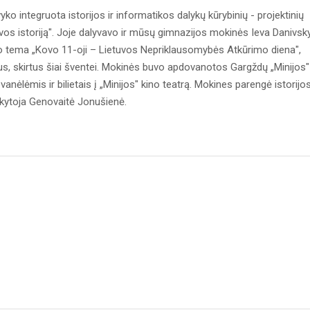
ko integruota istorijos ir informatikos dalykų kūrybinių - projektinių
os istoriją". Joje dalyvavo ir mūsų gimnazijos mokinės Ieva Danivsk
urio tema „Kovo 11-oji – Lietuvos Nepriklausomybės Atkūrimo diena",
inukus, skirtus šiai šventei. Mokinės buvo apdovanotos Gargždų „Minijos"
ėlėmis ir bilietais į „Minijos" kino teatrą. Mokines parengė istorijo
okytoja Genovaitė Jonušienė.