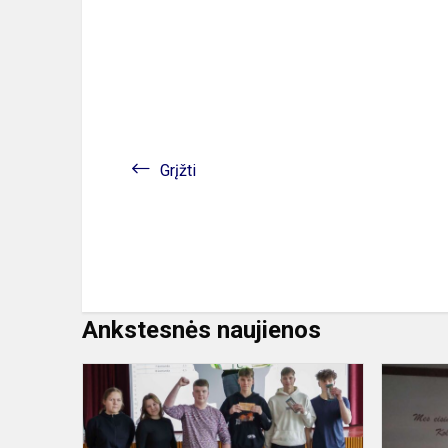
Grįžti
Ankstesnės naujienos
„Patriotai“
–
pirmokų
kovos