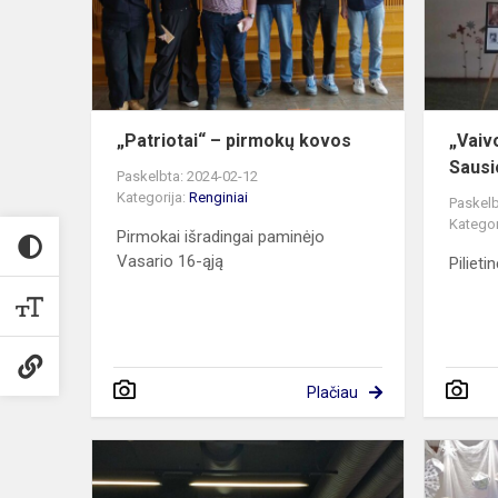
„Patriotai“ – pirmokų kovos
„Vaiv
Sausi
Paskelbta: 2024-02-12
Kategorija:
Renginiai
Paskelb
Kategor
Pirmokai išradingai paminėjo
Vasario 16-ąją
Pilieti
Plačiau
„DofE”
bendruome