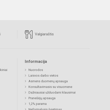
i
Valgiaraštis
Informacija
kiniai
Nuorodos
Laisvos darbo vietos
Asmens duomenų apsauga
Konsultavimasis su visuomene
Dažniausiai užduodami klausimai
Pranešėjų apsauga
1,2% parama
Neformalusis švietimas