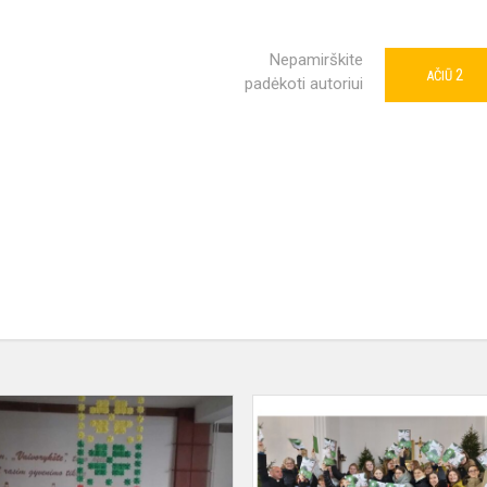
Nepamirškite
2
AČIŪ
padėkoti autoriui
„Vaivorykštėje“
paminėta
Sausio
13-