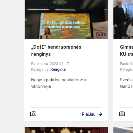
renginys
„DofE” bendruomenės
Gimna
renginys
KU st
Paskelbta: 2023-12-17
Paskelb
Kategorija:
Renginiai
Kategor
Naujos patirtys paskaitose ir
Svečia
viktorinoje
Ganos,
Plačiau
Advento