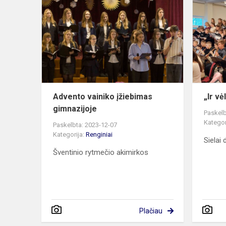
vainiko
įžiebimas
gimnazijoje
Advento vainiko įžiebimas
„Ir vė
gimnazijoje
Paskelb
Kategor
Paskelbta: 2023-12-07
Kategorija:
Renginiai
Sielai
Šventinio rytmečio akimirkos
Plačiau