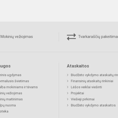
Mokinių vežiojimas
Tvarkaraščių pakeitima
augos
Ataskaitos
rinis ugdymas
Biudžeto vykdymo ataskaitų rin
rmalusis švietimas
Finansinių ataskaitų rinkiniai
lba mokiniams ir tėvams
Lėšos veiklai viešinti
nių vežiojimas
Projektai
nių maitinimas
Viešieji pirkimai
alpų nuoma
Biudžeto vykdymo ataskaitos
ioteka