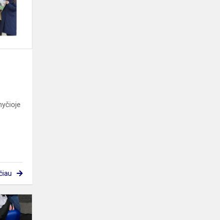
yčioje
čiau
Kalėdinė
verslumo