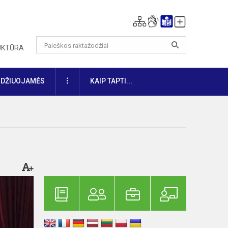
RUKTŪRA
DAUGIAU
IDŽIUOJAMĖS
KAIP TAPTI...