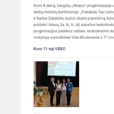
Kovo 8 dieną, Gargždų „Minijos" progimnazijoje vy
darbų mokinių konferencija „Pasakoju Tau Lietuv
ir Karina Zabėliūtė, kurios skaitė pranešimą, k
pristatė I klasių (Ia, Ib, Ic, Id) sukurtus lankst
progimnazijos padėkos raštais, simbolinėmis dovan
mokytoja metodininkė Vida Mockuvienė ir IT m
Kovo 11-toji VIDEO