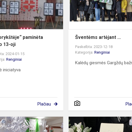
oji
orykštėje“ paminėta
Šventėms artėjant ...
o 13-oji
Paskelbta: 2023-12-18
Kategorija:
Renginiai
ta: 2024-01-15
ija:
Renginiai
Kalėdų giesmės Gargždų bažn
nė iniciatyva
Plačiau
Pla
Gimnazijoje
nės
–