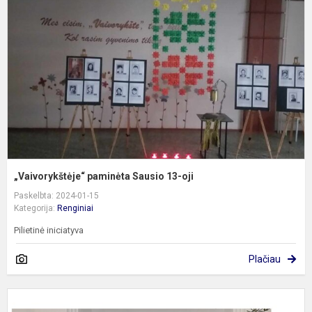
S
1
oj
„Vaivorykštėje“ paminėta Sausio 13-oji
Paskelbta: 2024-01-15
Kategorija:
Renginiai
Pilietinė iniciatyva
Plačiau
Š