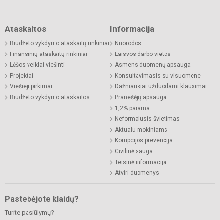
Ataskaitos
Informacija
Biudžeto vykdymo ataskaitų rinkiniai
Nuorodos
Finansinių ataskaitų rinkiniai
Laisvos darbo vietos
Lėšos veiklai viešinti
Asmens duomenų apsauga
Projektai
Konsultavimasis su visuomene
Viešieji pirkimai
Dažniausiai užduodami klausimai
Biudžeto vykdymo ataskaitos
Pranešėjų apsauga
1,2% parama
Neformalusis švietimas
Aktualu mokiniams
Korupcijos prevencija
Civilinė sauga
Teisinė informacija
Atviri duomenys
Pastebėjote klaidų?
Turite pasiūlymų?