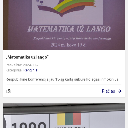
„Matematika už lango“
Paskelbta: 2024-03-20
Kategorija:
Renginiai
Respublikinė konferencija jau 15-ąjį kartą subūrė kolegas ir mokinius
Plačiau
A
š
k