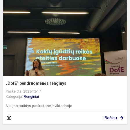
b
r
„DofE” bendruomenės renginys
Paskelbta: 2023-12-17
Kategorija:
Renginiai
Naujos patirtys paskaitose ir viktorinoje
Plačiau