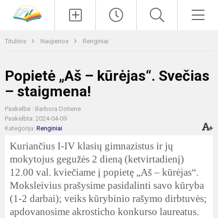
Paieška
Men
Titulinis
Naujienos
Renginiai
Popietė „Aš – kūrėjas“. Svečias
– staigmena!
Paskelbė : Barbora Dotiene
Paskelbta: 2024-04-09
Kategorija:
Renginiai
Kuriančius I-IV klasių gimnazistus ir jų
mokytojus gegužės 2 dieną (ketvirtadienį)
12.00 val. kviečiame į popietę „Aš – kūrėjas“.
Moksleivius prašysime pasidalinti savo kūryba
(1-2 darbai); veiks kūrybinio rašymo dirbtuvės;
apdovanosime akrosticho konkurso laureatus.