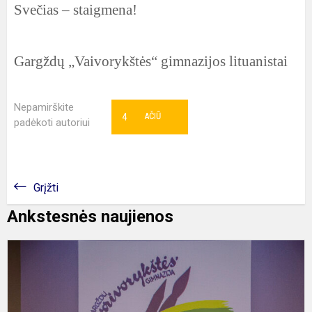
Svečias – staigmena!
Gargždų „Vaivorykštės“ gimnazijos lituanistai
Nepamirškite
4
AČIŪ
padėkoti autoriui
Grįžti
Ankstesnės naujienos
„
u
l