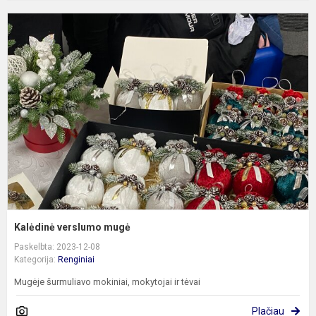
K
v
m
Kalėdinė verslumo mugė
Paskelbta: 2023-12-08
Kategorija:
Renginiai
Mugėje šurmuliavo mokiniai, mokytojai ir tėvai
Plačiau