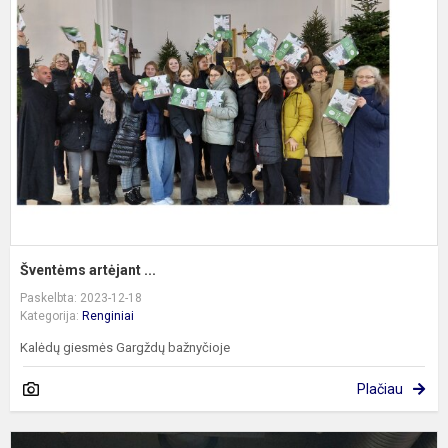
a
...
Šventėms artėjant ...
Paskelbta: 2023-12-18
Kategorija:
Renginiai
Kalėdų giesmės Gargždų bažnyčioje
Plačiau
„