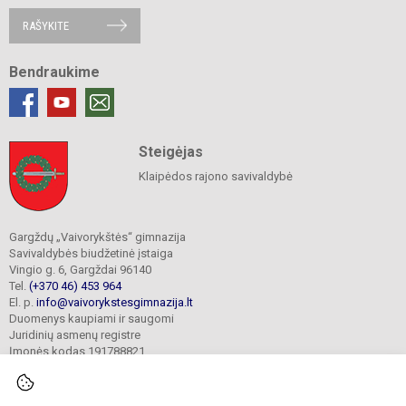
RAŠYKITE
Bendraukime
Steigėjas
Klaipėdos rajono savivaldybė
Gargždų „Vaivorykštės“ gimnazija
Savivaldybės biudžetinė įstaiga
Vingio g. 6, Gargždai 96140
Tel.
(+370 46) 453 964
El. p.
info@vaivorykstesgimnazija.lt
Duomenys kaupiami ir saugomi
Juridinių asmenų registre
Įmonės kodas 191788821