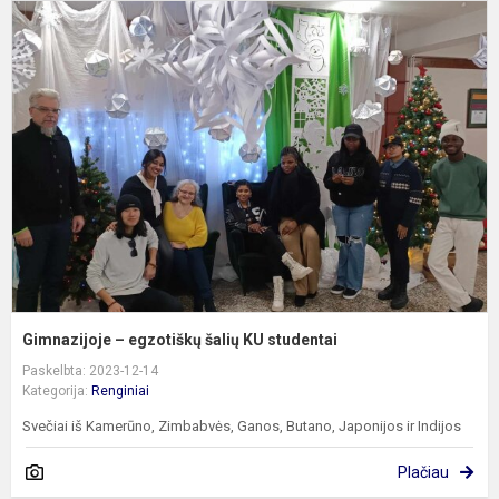
G
–
e
š
K
s
Gimnazijoje – egzotiškų šalių KU studentai
Paskelbta: 2023-12-14
Kategorija:
Renginiai
Svečiai iš Kamerūno, Zimbabvės, Ganos, Butano, Japonijos ir Indijos
Plačiau