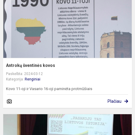
Antrokų šventinės kovos
Paskelbta: 2024-03-12
Kategorija:
Renginiai
Kovo 11-oji ir Vasario 16-oji paminėta protmūšiais
Plačiau
K
1
to