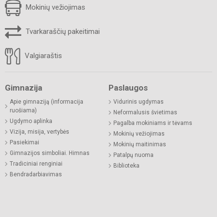
Mokinių vežiojimas
Tvarkaraščių pakeitimai
Valgiaraštis
Gimnazija
Paslaugos
Apie gimnaziją (informacija
Vidurinis ugdymas
ruošiama)
Neformalusis švietimas
Ugdymo aplinka
Pagalba mokiniams ir tėvams
Vizija, misija, vertybės
Mokinių vežiojimas
Pasiekimai
Mokinių maitinimas
Gimnazijos simboliai. Himnas
Patalpų nuoma
Tradiciniai renginiai
Biblioteka
Bendradarbiavimas