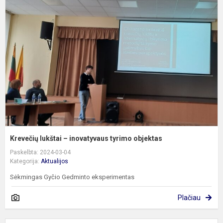
l
–
i
t
o
Krevečių lukštai – inovatyvaus tyrimo objektas
Paskelbta: 2024-03-04
Kategorija:
Aktualijos
Sėkmingas Gyčio Gedminto eksperimentas
Plačiau