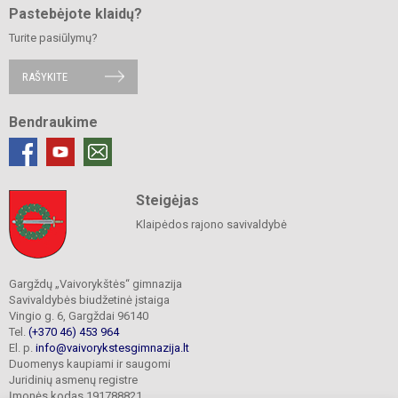
Pastebėjote klaidų?
Turite pasiūlymų?
RAŠYKITE
Bendraukime
Steigėjas
Klaipėdos rajono savivaldybė
Gargždų „Vaivorykštės“ gimnazija
Savivaldybės biudžetinė įstaiga
Vingio g. 6, Gargždai 96140
Tel.
(+370 46) 453 964
El. p.
info@vaivorykstesgimnazija.lt
Duomenys kaupiami ir saugomi
Juridinių asmenų registre
Įmonės kodas 191788821