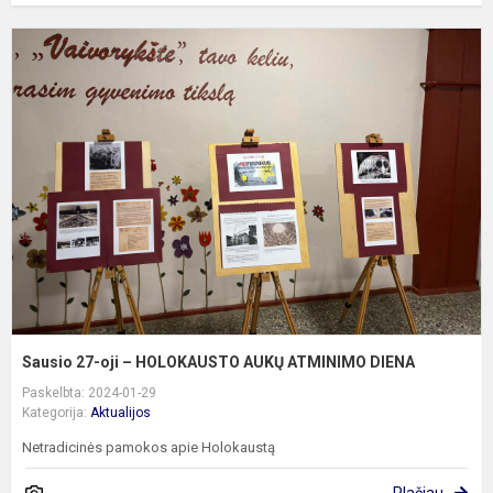
S
2
oj
–
H
A
A
D
Sausio 27-oji – HOLOKAUSTO AUKŲ ATMINIMO DIENA
Paskelbta: 2024-01-29
Kategorija:
Aktualijos
Netradicinės pamokos apie Holokaustą