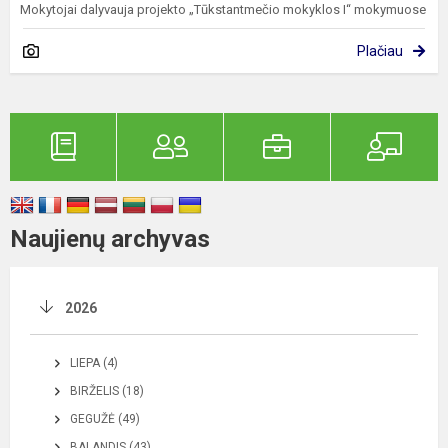
Mokytojai dalyvauja projekto „Tūkstantmečio mokyklos I“ mokymuose
Plačiau
Naujienų archyvas
2026
LIEPA (4)
BIRŽELIS (18)
GEGUŽĖ (49)
BALANDIS (43)