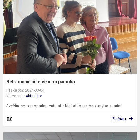
p
Netradicinė pilietiškumo pamoka
Paskelbta: 2024-03-04
Kategorija:
Aktualijos
Svečiuose - europarlamentarai ir Klaipėdos rajono tarybos nariai
Plačiau
K