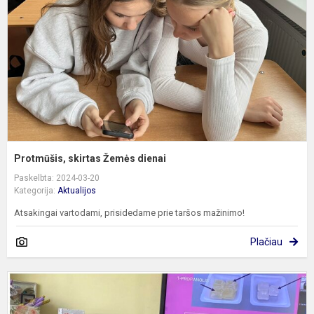
d
Protmūšis, skirtas Žemės dienai
Paskelbta: 2024-03-20
Kategorija:
Aktualijos
Atsakingai vartodami, prisidedame prie taršos mažinimo!
Plačiau
G
V
T