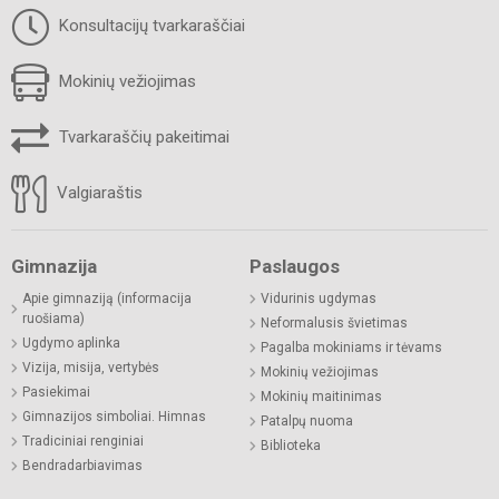
Konsultacijų tvarkaraščiai
Mokinių vežiojimas
Tvarkaraščių pakeitimai
Valgiaraštis
Gimnazija
Paslaugos
Apie gimnaziją (informacija
Vidurinis ugdymas
ruošiama)
Neformalusis švietimas
Ugdymo aplinka
Pagalba mokiniams ir tėvams
Vizija, misija, vertybės
Mokinių vežiojimas
Pasiekimai
Mokinių maitinimas
Gimnazijos simboliai. Himnas
Patalpų nuoma
Tradiciniai renginiai
Biblioteka
Bendradarbiavimas