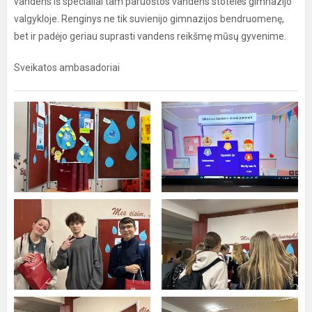
vandens iš specialiai tam paruoštos vandens stotelės gimnazijo
valgykloje. Renginys ne tik suvienijo gimnazijos bendruomenę,
bet ir padėjo geriau suprasti vandens reikšmę mūsų gyvenime.
Sveikatos ambasadoriai