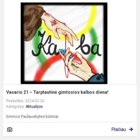
V
2
–
T
g
k
d
Vasario 21 – Tarptautinė gimtosios kalbos diena!
Paskelbta: 2024-02-20
Kategorija:
Aktualijos
Emmos Paulauskytės kūriniai
Plačiau