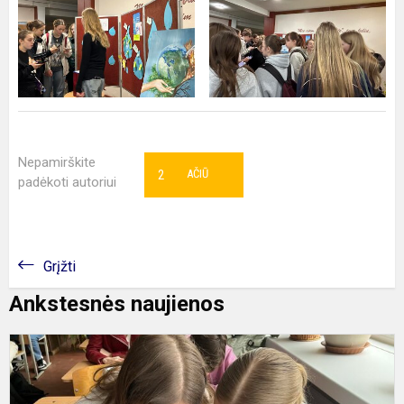
Nepamirškite
2
AČIŪ
padėkoti autoriui
Grįžti
Ankstesnės naujienos
P
s
Ž