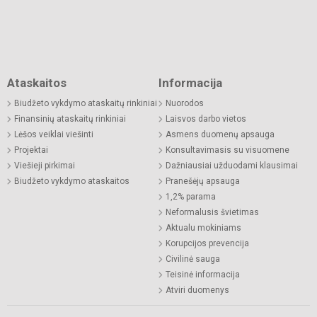
Ataskaitos
Informacija
Biudžeto vykdymo ataskaitų rinkiniai
Nuorodos
Finansinių ataskaitų rinkiniai
Laisvos darbo vietos
Lėšos veiklai viešinti
Asmens duomenų apsauga
Projektai
Konsultavimasis su visuomene
Viešieji pirkimai
Dažniausiai užduodami klausimai
Biudžeto vykdymo ataskaitos
Pranešėjų apsauga
1,2% parama
Neformalusis švietimas
Aktualu mokiniams
Korupcijos prevencija
Civilinė sauga
Teisinė informacija
Atviri duomenys