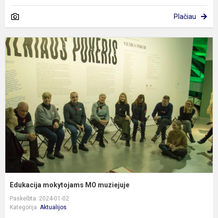
Plačiau
E
m
m
Edukacija mokytojams MO muziejuje
Paskelbta: 2024-01-02
Kategorija:
Aktualijos