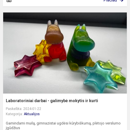
Plačiau
L
d
-
g
m
ir
k
Laboratoriniai darbai - galimybė mokytis ir kurti
Paskelbta: 2024-01-22
Kategorija:
Aktualijos
Gamindami muilą, gimnazistai ugdėsi kūrybiškumą, plėtojo verslumo
įgūdžius