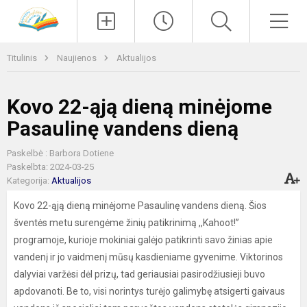
Paieška
Men
Titulinis
Naujienos
Aktualijos
Kovo 22-ąją dieną minėjome
Pasaulinę vandens dieną
Paskelbė : Barbora Dotiene
Paskelbta: 2024-03-25
Kategorija:
Aktualijos
Kovo 22-ąją dieną minėjome Pasaulinę vandens dieną. Šios
šventės metu surengėme žinių patikrinimą ,,Kahoot!’’
programoje, kurioje mokiniai galėjo patikrinti savo žinias apie
vandenį ir jo vaidmenį mūsų kasdieniame gyvenime. Viktorinos
dalyviai varžėsi dėl prizų, tad geriausiai pasirodžiusieji buvo
apdovanoti. Be to, visi norintys turėjo galimybę atsigerti gaivaus