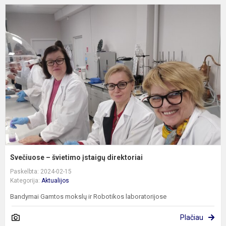
S
–
š
į
d
Svečiuose – švietimo įstaigų direktoriai
Paskelbta: 2024-02-15
Kategorija:
Aktualijos
Bandymai Gamtos mokslų ir Robotikos laboratorijose
Plačiau