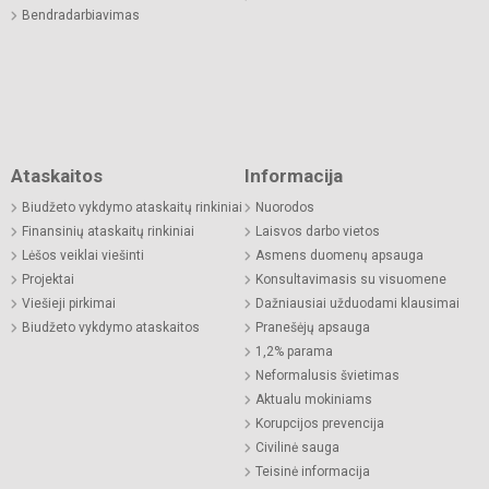
Bendradarbiavimas
Ataskaitos
Informacija
Biudžeto vykdymo ataskaitų rinkiniai
Nuorodos
Finansinių ataskaitų rinkiniai
Laisvos darbo vietos
Lėšos veiklai viešinti
Asmens duomenų apsauga
Projektai
Konsultavimasis su visuomene
Viešieji pirkimai
Dažniausiai užduodami klausimai
Biudžeto vykdymo ataskaitos
Pranešėjų apsauga
1,2% parama
Neformalusis švietimas
Aktualu mokiniams
Korupcijos prevencija
Civilinė sauga
Teisinė informacija