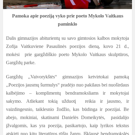
Pamoka apie poeziją vyko prie poeto Mykolo Vaitkaus
paminklo
Dalis gimnazijos abiturientų su savo gimtosios kalbos mokytoja
Zofija Vaitkuviene Pasaulinės poezijos dieną, kovo 21 d.,
mokėsi prie gargždiškio poeto Mykolo Vaitkaus skulptūros,
Gargždų parke.
Gargždų ,,Vaivorykštės“ gimnazijos ketvirtokai pamoką
,,Poezijos jausmų šurmulys“ pradėjo nuo pakilaus bei nuoširdaus
kalbėjimo – komplimentų bendramoksliams ir mokytojai
sakymo. Atliekant tokią užduotį reikia ir jausmo, ir
vaizdingesnio, taiklesnio žodžio, kas būdinga ir poezijai. Be
abejo, mokiniai, skatinami Danielės Domeikytės, pasidalijo
įžvalgomis, kas yra poezija, pasikartojo, kaip lyrikos tekstus
atskirti nuo kitų literatūros rūšių žanrų. Išklausė bendramokslės