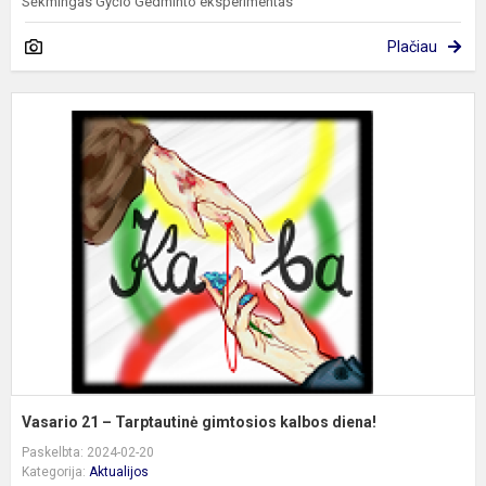
Sėkmingas Gyčio Gedminto eksperimentas
Plačiau
V
2
–
T
g
k
d
Vasario 21 – Tarptautinė gimtosios kalbos diena!
Paskelbta: 2024-02-20
Kategorija:
Aktualijos