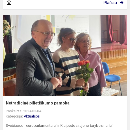
Plačiau
N
p
p
Netradicinė pilietiškumo pamoka
Paskelbta: 2024-03-04
Kategorija:
Aktualijos
Svečiuose - europarlamentarai ir Klaipėdos rajono tarybos nariai