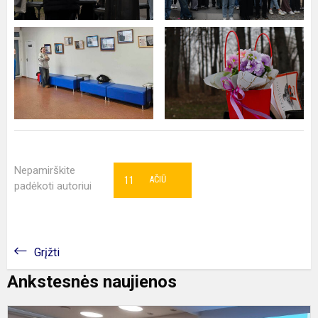
Nepamirškite
11
AČIŪ
padėkoti autoriui
Grįžti
Ankstesnės naujienos
Ž