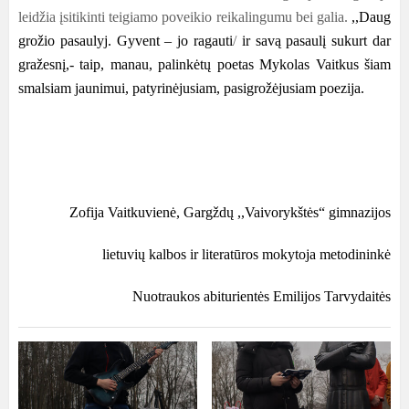
leidžia įsitikinti teigiamo poveikio reikalingumu bei galia.
,,Daug
grožio pasaulyj. Gyvent – jo ragauti
/
ir savą pasaulį sukurt dar
gražesnį,- taip, manau, palinkėtų poetas Mykolas Vaitkus šiam
smalsiam jaunimui, patyrinėjusiam, pasigrožėjusiam poezija.
Zofija Vaitkuvienė, Gargždų ,,Vaivorykštės“ gimnazijos
lietuvių kalbos ir literatūros mokytoja metodininkė
Nuotraukos abiturientės Emilijos Tarvydaitės