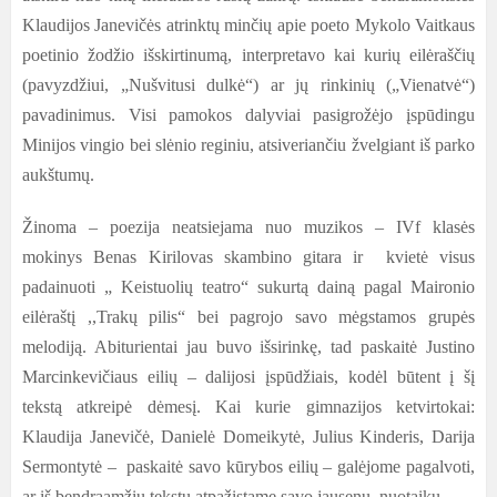
Klaudijos Janevičės atrinktų minčių apie poeto Mykolo Vaitkaus
poetinio žodžio išskirtinumą, interpretavo kai kurių eilėraščių
(pavyzdžiui, „Nušvitusi dulkė“) ar jų rinkinių („Vienatvė“)
pavadinimus. Visi pamokos dalyviai pasigrožėjo įspūdingu
Minijos vingio bei slėnio reginiu, atsiveriančiu žvelgiant iš parko
aukštumų.
Žinoma – poezija neatsiejama nuo muzikos – IVf klasės
mokinys Benas Kirilovas skambino gitara ir kvietė visus
padainuoti „ Keistuolių teatro“ sukurtą dainą pagal Maironio
eilėraštį ,,Trakų pilis“ bei pagrojo savo mėgstamos grupės
melodiją. Abiturientai jau buvo išsirinkę, tad paskaitė Justino
Marcinkevičiaus eilių – dalijosi įspūdžiais, kodėl būtent į šį
tekstą atkreipė dėmesį. Kai kurie gimnazijos ketvirtokai:
Klaudija Janevičė, Danielė Domeikytė, Julius Kinderis, Darija
Sermontytė – paskaitė savo kūrybos eilių – galėjome pagalvoti,
ar iš bendraamžių tekstų atpažįstame savo jausenų, nuotaikų.