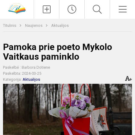
Paieška
Men
Titulinis
Naujienos
Aktualijos
Pamoka prie poeto Mykolo
Vaitkaus paminklo
Paskelbė : Barbora Dotiene
Paskelbta: 2024-03-25
Kategorija:
Aktualijos