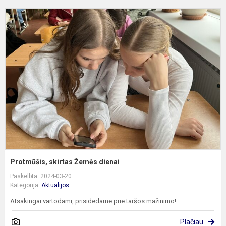
P
s
Ž
d
Protmūšis, skirtas Žemės dienai
Paskelbta: 2024-03-20
Kategorija:
Aktualijos
Atsakingai vartodami, prisidedame prie taršos mažinimo!
Plačiau