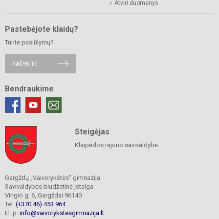
Atviri duomenys
Pastebėjote klaidų?
Turite pasiūlymų?
RAŠYKITE
Bendraukime
Steigėjas
Klaipėdos rajono savivaldybė
Gargždų „Vaivorykštės“ gimnazija
Savivaldybės biudžetinė įstaiga
Vingio g. 6, Gargždai 96140
Tel.
(+370 46) 453 964
El. p.
info@vaivorykstesgimnazija.lt