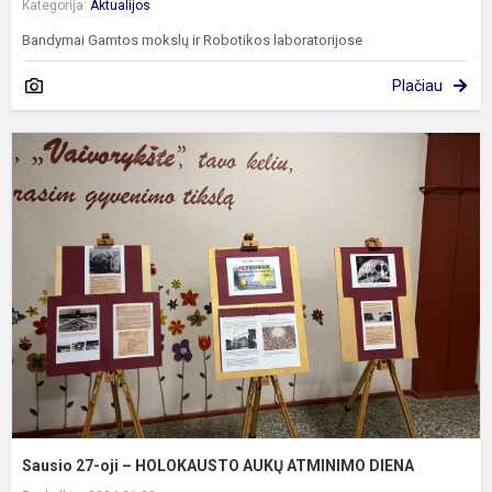
Kategorija:
Aktualijos
Bandymai Gamtos mokslų ir Robotikos laboratorijose
Plačiau
S
2
oj
–
H
A
A
D
Sausio 27-oji – HOLOKAUSTO AUKŲ ATMINIMO DIENA