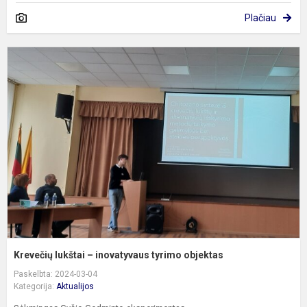
Plačiau
K
l
–
i
t
o
Krevečių lukštai – inovatyvaus tyrimo objektas
Paskelbta: 2024-03-04
Kategorija:
Aktualijos