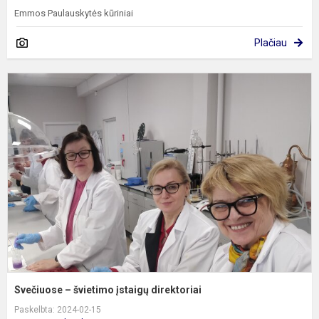
Emmos Paulauskytės kūriniai
Plačiau
S
–
š
į
d
Svečiuose – švietimo įstaigų direktoriai
Paskelbta: 2024-02-15