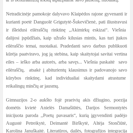
Netradicinėje pamokoje dalyvavo Klaipėdos rajone gyvenanti ir
kurianti poetė Danguolė Grigutytė-Šukevičienė, pati iliustravusi
ir išleidusi eilėraščių rinktinę ,,Akimirkų eskizai“. Viešnia
dalijosi įspūdžiais, kaip užrašo kilusias mintis, kas turi įtakos
eilėraščio temai, nuotaikai. Pradedanti savo darbus publikuoti
kūrėja paatviravo, jog ją stebina, kaip skaitytojai savitai vertina
eiles – ieško arba autorės, arba savęs... Viešnia paskaitė savo
eilėraščių, atsakė į abiturientų klausimus ir padovanojo savo
kūrybos rinktinę, kad individualiai skaitydami atrastume
reikalingų minčių ar jausmų.
Gimnazijos 2-o aukšto fojė praeivių akis džiugino, poezija
domėtis kvietė Anielės Damašiūtės, Darijos Sermontytės
inicijuota paroda ,,Poetų pavasaris“, kurią įgyvendinti padėjo
Augustė Petreikytė, Deimantė Birškytė, Altėja Stončiūtė,
Karolina Januškaitė. Literatūros, dailės, fotografijos integracija