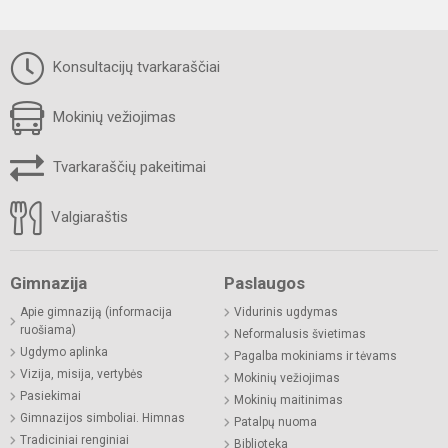
Konsultacijų tvarkaraščiai
Mokinių vežiojimas
Tvarkaraščių pakeitimai
Valgiaraštis
Gimnazija
Paslaugos
Apie gimnaziją (informacija
Vidurinis ugdymas
ruošiama)
Neformalusis švietimas
Ugdymo aplinka
Pagalba mokiniams ir tėvams
Vizija, misija, vertybės
Mokinių vežiojimas
Pasiekimai
Mokinių maitinimas
Gimnazijos simboliai. Himnas
Patalpų nuoma
Tradiciniai renginiai
Biblioteka