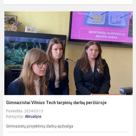
G
V
T
t
d
p
Gimnazistai Vilnius Tech tarpinių darbų peržiūroje
Paskelbta: 2024-03-13
Kategorija:
Aktualijos
Gimnazistų projektinių darbų apžvalga