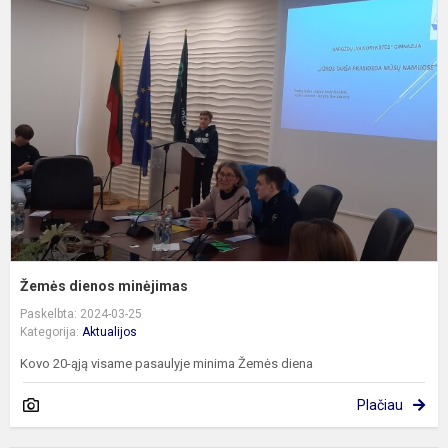
d
m
Žemės dienos minėjimas
Paskelbta: 2024-03-25
Kategorija:
Aktualijos
Kovo 20-ąją visame pasaulyje minima Žemės diena
Plačiau