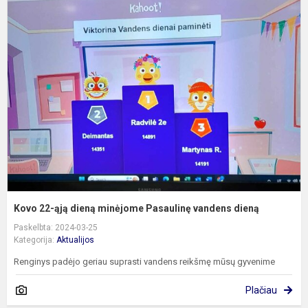
K
2
ą
d
m
P
v
d
Kovo 22-ąją dieną minėjome Pasaulinę vandens dieną
Paskelbta: 2024-03-25
Kategorija:
Aktualijos
Renginys padėjo geriau suprasti vandens reikšmę mūsų gyvenime
Plačiau